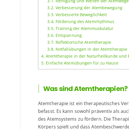
3.1.
Reinigung und Weiten der Atemwege
3.2.
Verbesserung der Atembewegung
3.3.
Verbesserte Beweglichkeit
3.4.
Förderung des Atemrhythmus
3.5.
Training der Atemmuskulatur
3.6.
Entspannung
3.7.
Reflektorische Atemtherapie
3.8.
Notfallübungen in der Atemtherapie
4.
Atemtherapie in der Naturheilkunde und 
5.
Einfache Atemübungen für zu Hause
Was sind Atemtherapien?
Atemtherapie ist ein therapeutisches V
befasst. Es kann sowohl präventiv als au
des Atemsystems zu fördern. Die Therapie
Körpers spielt und dass Atembeschwerden