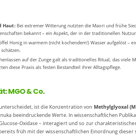
d Haut:
Bei extremer Witterung nutzten die Maori und frühe Sied
enschaften bekannt – ein Aspekt, der in der traditionellen Nutzun
öffel Honig in warmem (nicht kochendem!) Wasser aufgelöst – ei
 schätzen.
enlassen auf der Zunge galt als traditionelles Ritual, das viel
n diese Praxis als festen Bestandteil ihrer Alltagspflege.
ät: MGO & Co.
terscheidet, ist die Konzentration von
Methylglyoxal (
Manuka beeindruckende Werte. In wissenschaftlichen Publik
ucose-Oxidase – interagiert und so zur charakteristischen 
bereits früh mit der wissenschaftlichen Einordnung dieser 