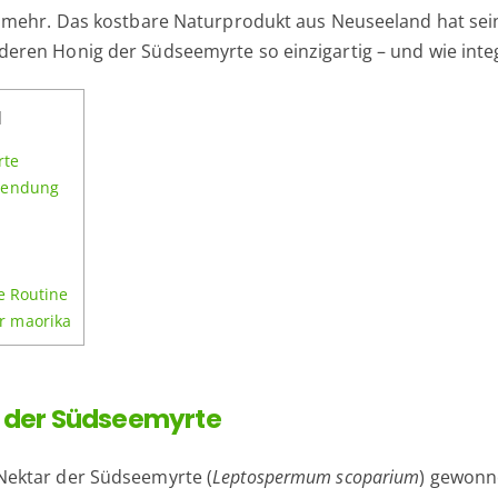
 mehr. Das kostbare Naturprodukt aus Neuseeland hat sei
ren Honig der Südseemyrte so einzigartig – und wie integ
]
rte
nwendung
e Routine
r maorika
k der Südseemyrte
ektar der Südseemyrte (
Leptospermum scoparium
) gewonne