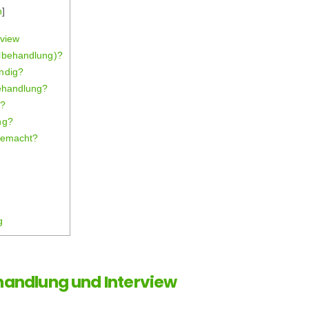
n
]
rview
lbehandlung)?
ndig?
ehandlung?
t?
ng?
gemacht?
g
handlung und Interview