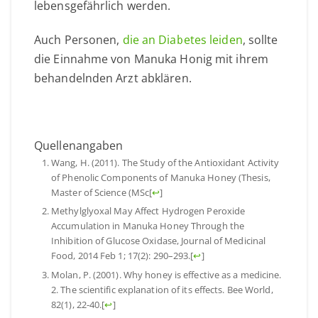
lebensgefährlich werden.
Auch Personen,
die an Diabetes leiden
, sollte
die Einnahme von Manuka Honig mit ihrem
behandelnden Arzt abklären.
Quellenangaben
Wang, H. (2011). The Study of the Antioxidant Activity
of Phenolic Components of Manuka Honey (Thesis,
Master of Science (MSc
[
↩
]
Methylglyoxal May Affect Hydrogen Peroxide
Accumulation in Manuka Honey Through the
Inhibition of Glucose Oxidase, Journal of Medicinal
Food, 2014 Feb 1; 17(2): 290–293.
[
↩
]
Molan, P. (2001). Why honey is effective as a medicine.
2. The scientific explanation of its effects. Bee World,
82(1), 22-40.
[
↩
]