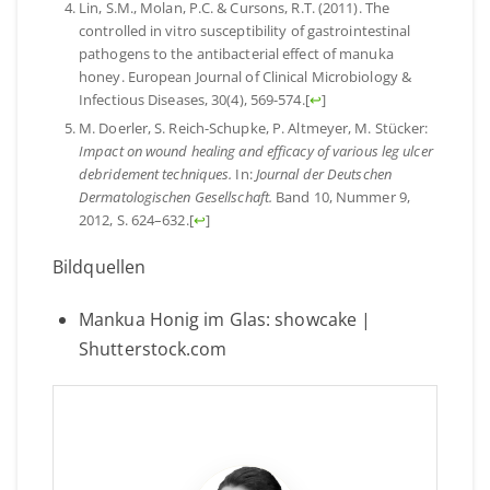
Lin, S.M., Molan, P.C. & Cursons, R.T. (2011). The
controlled in vitro susceptibility of gastrointestinal
pathogens to the antibacterial effect of manuka
honey. European Journal of Clinical Microbiology &
Infectious Diseases, 30(4), 569-574.
[
↩
]
M. Doerler, S. Reich-Schupke, P. Altmeyer, M. Stücker:
Impact on wound healing and efficacy of various leg ulcer
debridement techniques.
In:
Journal der Deutschen
Dermatologischen Gesellschaft.
Band 10, Nummer 9,
2012, S. 624–632.
[
↩
]
Bildquellen
Mankua Honig im Glas: showcake |
Shutterstock.com