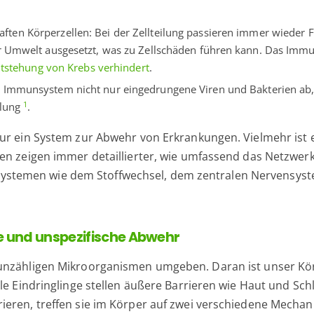
ften Körperzellen: Bei der Zellteilung passieren immer wieder F
er Umwelt ausgesetzt, was zu Zellschäden führen kann. Das Imm
tstehung von Krebs verhindert
.
as Immunsystem nicht nur eingedrungene Viren und Bakterien ab,
1
ilung
.
ur ein System zur Abwehr von Erkrankungen. Vielmehr ist e
ien zeigen immer detaillierter, wie umfassend das Netzwe
temen wie dem Stoffwechsel, dem zentralen Nervensyste
e und unspezifische Abwehr
unzähligen Mikroorganismen umgeben. Daran ist unser Kör
lle Eindringlinge stellen äußere Barrieren wie Haut und Sc
ieren, treffen sie im Körper auf zwei verschiedene Mechan