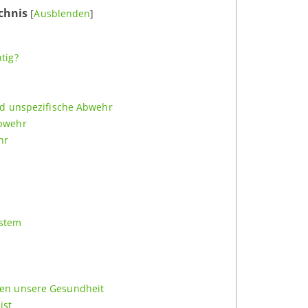
chnis
[
Ausblenden
]
tig?
nd unspezifische Abwehr
bwehr
hr
stem
en unsere Gesundheit
ist