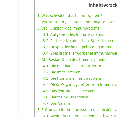
Inhaltsverzei
1.
Was schwächt das Immunsystem?
2.
Wieso ist ein gesundes Immunsystem wich
3.
Die Funktion des Immunsystems
3.1.
Aufgaben des Immunsystems
3.2.
Perfekte Kombination: Spezifische u
3.3.
Unspezifische (angeborene) Immuna
3.4.
Spezifische (erworbene) Immunabwe
4.
Die Bestandteile des Immunsystems
4.1.
Die mechanischen Barrieren
4.2.
Die Immunzellen
4.3.
Die humorale Immunabwehr
4.4.
Diese Organe gehören zum Immunsy
4.5.
Das lymphatische System
4.6.
Darm und Blinddarm
4.7.
Das Gehirn
5.
Störungen im Immunsystem beeinträchtig
5.1.
Wenn das Immunsystem geschwächt 