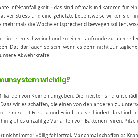
hte Infektanfälligkeit – das sind oftmals Indikatoren für e
gativer Stress und eine gehetzte Lebensweise wirken sich i
s mehrmals die Woche entsprechend bewegen sollten, wiss
den inneren Schweinehund zu einer Laufrunde zu überrede
n. Das darf auch so sein, wenn es denn nicht zur täglic
unsere Abwehrkräfte.
mmunsystem wichtig?
illiarden von Keimen umgeben. Die meisten sind unschädlic
Dass wir es schaffen, die einen von den anderen zu unte
m. Es erkennt Freund und Feind und verhindert das Eindri
hin gibt es unzählige Varianten von Bakterien, Viren, Pilze
rt nicht immer völlig fehlerfrei. Manchmal schaffen es Kr