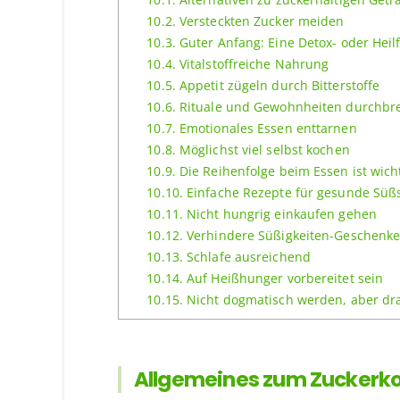
10.2.
Versteckten Zucker meiden
10.3.
Guter Anfang: Eine Detox- oder Heil
10.4.
Vitalstoffreiche Nahrung
10.5.
Appetit zügeln durch Bitterstoffe
10.6.
Rituale und Gewohnheiten durchbr
10.7.
Emotionales Essen enttarnen
10.8.
Möglichst viel selbst kochen
10.9.
Die Reihenfolge beim Essen ist wich
10.10.
Einfache Rezepte für gesunde Süß
10.11.
Nicht hungrig einkaufen gehen
10.12.
Verhindere Süßigkeiten-Geschenk
10.13.
Schlafe ausreichend
10.14.
Auf Heißhunger vorbereitet sein
10.15.
Nicht dogmatisch werden, aber dr
Allgemeines zum Zucker