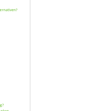
ernativen?
ag?
ränken