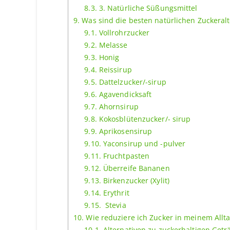
8.3.
3. Natürliche Süßungsmittel
9.
Was sind die besten natürlichen Zuckeralt
9.1.
Vollrohrzucker
9.2.
Melasse
9.3.
Honig
9.4.
Reissirup
9.5.
Dattelzucker/-sirup
9.6.
Agavendicksaft
9.7.
Ahornsirup
9.8.
Kokosblütenzucker/- sirup
9.9.
Aprikosensirup
9.10.
Yaconsirup und -pulver
9.11.
Fruchtpasten
9.12.
Überreife Bananen
9.13.
Birkenzucker (Xylit)
9.14.
Erythrit
9.15.
Stevia
10.
Wie reduziere ich Zucker in meinem Allt
10.1.
Alternativen zu zuckerhaltigen Get