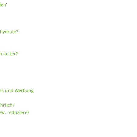
den
]
hydrate?
enzucker?
uss und Werbung
hrlich?
zw. reduziere?