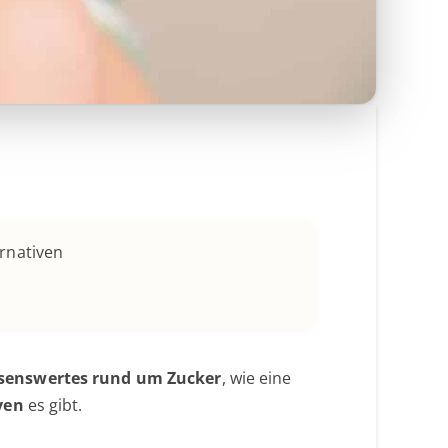
ernativen
senswertes rund um Zucker
, wie eine
ven
es gibt.