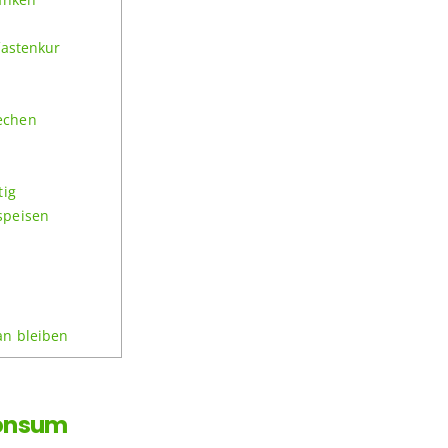
fastenkur
echen
tig
speisen
e
an bleiben
konsum