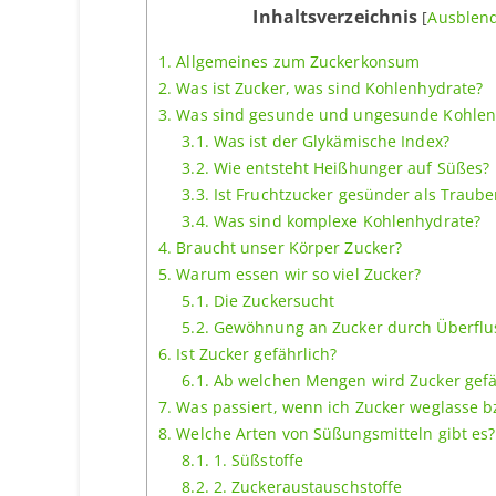
Inhaltsverzeichnis
[
Ausblen
1.
Allgemeines zum Zuckerkonsum
2.
Was ist Zucker, was sind Kohlenhydrate?
3.
Was sind gesunde und ungesunde Kohlen
3.1.
Was ist der Glykämische Index?
3.2.
Wie entsteht Heißhunger auf Süßes?
3.3.
Ist Fruchtzucker gesünder als Traub
3.4.
Was sind komplexe Kohlenhydrate?
4.
Braucht unser Körper Zucker?
5.
Warum essen wir so viel Zucker?
5.1.
Die Zuckersucht
5.2.
Gewöhnung an Zucker durch Überfl
6.
Ist Zucker gefährlich?
6.1.
Ab welchen Mengen wird Zucker gefä
7.
Was passiert, wenn ich Zucker weglasse b
8.
Welche Arten von Süßungsmitteln gibt es?
8.1.
1. Süßstoffe
8.2.
2. Zuckeraustauschstoffe