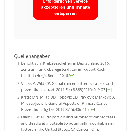
Erforderlichen Service
akzeptieren und Inhalte
entsperren
Quellenangaben
Bericht zum Krebsgeschehen in Deutschland 2016.
Zentrum für Krebsregisterdaten im Robert Koch-
Institut (Hrsg). Berlin, 2016.
[
↩
]
Vineis P, Wild CP. Global cancer patterns: causes and
prevention. Lancet. 2014 Feb 8;383(9916):549-57.
[
↩
]
Krstic MN, Mijac DD, Popovic DD, Pavlovic Markovic A,
Milosavljević T. General Aspects of Primary Cancer
Prevention. Dig Dis. 2019;37(5):406-415.
[
↩
]
Islami F, et al. Proportion and number of cancer cases
and deaths attributable to potentially modifiable risk
factors in the United States. CA Cancer J Clin.