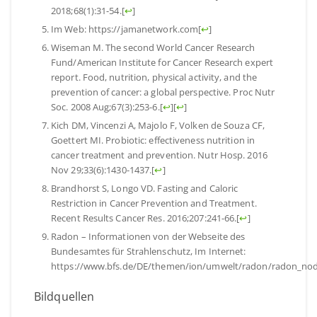
2018;68(1):31-54.
[
↩
]
Im Web: https://jamanetwork.com
[
↩
]
Wiseman M. The second World Cancer Research
Fund/American Institute for Cancer Research expert
report. Food, nutrition, physical activity, and the
prevention of cancer: a global perspective. Proc Nutr
Soc. 2008 Aug;67(3):253-6.
[
↩
]
[
↩
]
Kich DM, Vincenzi A, Majolo F, Volken de Souza CF,
Goettert MI. Probiotic: effectiveness nutrition in
cancer treatment and prevention. Nutr Hosp. 2016
Nov 29;33(6):1430-1437.
[
↩
]
Brandhorst S, Longo VD. Fasting and Caloric
Restriction in Cancer Prevention and Treatment.
Recent Results Cancer Res. 2016;207:241-66.
[
↩
]
Radon – Informationen von der Webseite des
Bundesamtes für Strahlenschutz, Im Internet:
https://www.bfs.de/DE/themen/ion/umwelt/radon/radon_no
Bildquellen