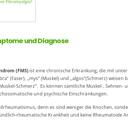
bei Fibromyalgie?
ymptome und Diagnose
yndrom (FMS)
ist eine chronische Erkrankung, die mit unter
bra“ (Faser), „mys“ (Muskel) und „algos“(Schmerz) weisen b
r-Muskel-Schmerz“. Es können sämtliche Muskel-, Sehnen- 
ychosomatische und psychische Einschränkungen.
hteilrheumatismus, denn es sind weniger die Knochen, son
zündlich-rheumatische Krankheit und keine Rheumatoide Arth