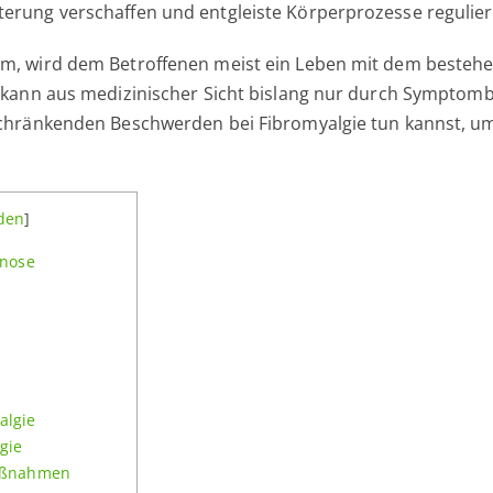
terung verschaffen und entgleiste Körperprozesse regulie
um, wird dem Betroffenen meist ein Leben mit dem besteh
nd kann aus medizinischer Sicht bislang nur durch Sympto
nschränkenden Beschwerden bei Fibromyalgie tun kannst, u
den
]
gnose
algie
gie
aßnahmen